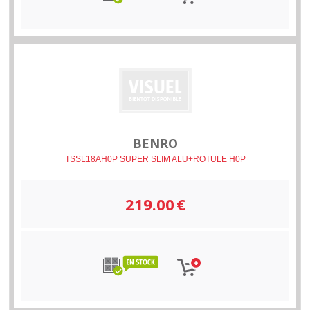
BENRO
TSSL18AH0P SUPER SLIM ALU+ROTULE H0P
219.00
€