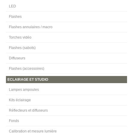
LED
Flashes
Flashes annulaires / macro
Torches vidéo
Flashes (sabots)
Diffuseurs
Flashes (accessoires)
ECLAIRAGE ET STUDIO
Lampes ampoules
Kits éclairage
Réflecteurs et diffuseurs
Fonds
Calibration et mesure lumière