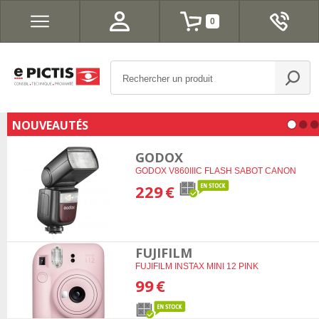
0
NOUVEAUTÉS
GODOX
GODOX V860IIIC FLASH SABOT CANON
229
€
FUJIFILM
FUJIFILM INSTAX MINI 12 PINK
99
€