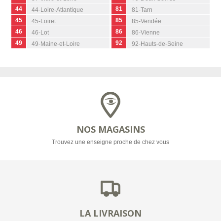
44
81
44-Loire-Atlantique
81-Tarn
45
85
45-Loiret
85-Vendée
46
86
46-Lot
86-Vienne
49
92
49-Maine-et-Loire
92-Hauts-de-Seine
NOS MAGASINS
Trouvez une enseigne proche de chez vous
LA LIVRAISON