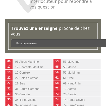
interlocuteur pour répondre à
vos question.
Trouvez une enseigne
proche de chez
vous
Votre département
06
53
06-Alpes-Maritime
53-Mayenne
17
55
17-Charente-Maritime
55-Meuse
19
56
19-Corrèze
56-Morbihan
22
61
22-Côtes-d'Armor
61-Orne
27
68
27-Eure
68-Haut-Rhin
31
72
31-Haute-Garonne
72-Sarthe
33
73
33-Gironde
73-Savoie
35
74
35-Ille-et-Vilaine
74-Haute-Savoie
37
79
37-Indre-et-Loire
79-Deux-Sèvres