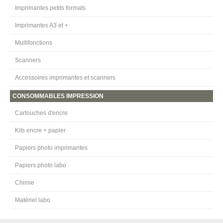
Imprimantes petits formats
Imprimantes A3 et +
Multifonctions
Scanners
Accessoires imprimantes et scanners
CONSOMMABLES IMPRESSION
Cartouches d'encre
Kits encre + papier
Papiers photo imprimantes
Papiers photo labo
Chimie
Matériel labo