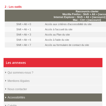
2 - Les outils
Raccourcis clavier
Mozilla Firefox : Shift + Alt + [racco
Internet Explorer : Shift + Alt + [raccourci
Mac : Ctrl + [raccourci]
Shift + Alt + 0
Accès aux critères d'accessibilité du site
Shift + Alt + 1
Accès à l'accueil du site
Shift + Alt + 3
Accès au Plan du site
Shift + Alt + 6
Accès à l'aide du site
Shift + Alt + 7
Accès au formulaire de contact du site
Les annexes
Qui sommes-nous ?
Mentions légales
Nous contacter
Accessibilités
Crédits