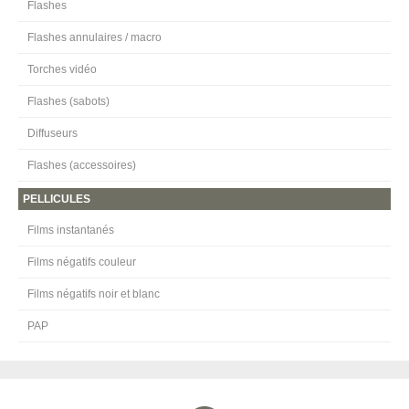
Flashes
Flashes annulaires / macro
Torches vidéo
Flashes (sabots)
Diffuseurs
Flashes (accessoires)
PELLICULES
Films instantanés
Films négatifs couleur
Films négatifs noir et blanc
PAP