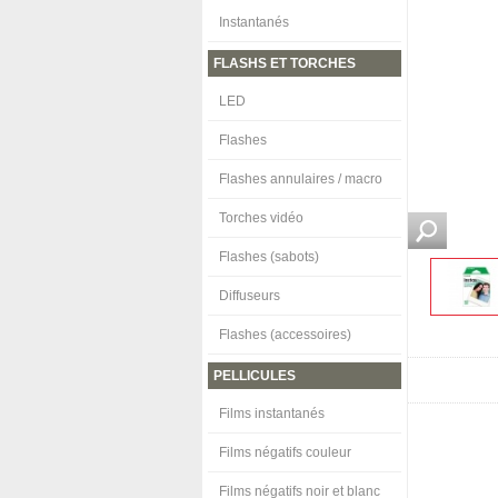
Instantanés
FLASHS ET TORCHES
LED
Flashes
Flashes annulaires / macro
Torches vidéo
Flashes (sabots)
Diffuseurs
Flashes (accessoires)
PELLICULES
Films instantanés
Films négatifs couleur
Films négatifs noir et blanc