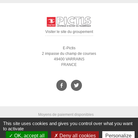
Visiter le site du groupement
E-Pictis
2 impasse du champ de courses
49400 VARRAINS
FRANCE
Moyens de paiement disponibles
This site uses cookies and gives you control over what you want
to activate
OK, accept all
Deny all cookies
Personalize
Qui sommes-nous ?
|
CGV
|
Mentions légales
|
Droit à l'oubli
|
Nous