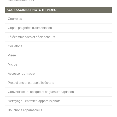
Disques durs SSD
ACCESSOIRES PHOTO ET VIDEO
Courroies
Grips - poignées d'alimentation
Télécommandes et déclencheurs
Oeilletons
Visée
Micros
Accessoires macro
Protections et paresoleils écrans
Convertisseurs optique et bagues d'adaptation
Nettoyage - entretien appareils photo
Bouchons et parasoleils