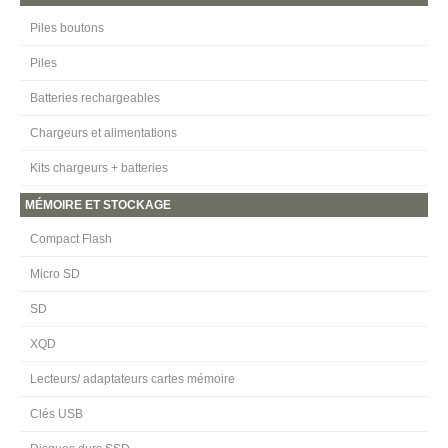
Piles boutons
Piles
Batteries rechargeables
Chargeurs et alimentations
Kits chargeurs + batteries
MÉMOIRE ET STOCKAGE
Compact Flash
Micro SD
SD
XQD
Lecteurs/ adaptateurs cartes mémoire
Clés USB