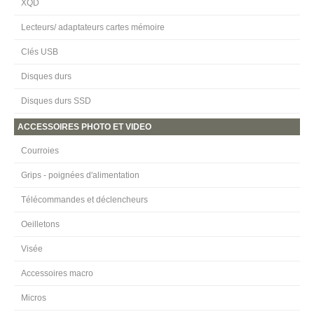
XQD
Lecteurs/ adaptateurs cartes mémoire
Clés USB
Disques durs
Disques durs SSD
ACCESSOIRES PHOTO ET VIDEO
Courroies
Grips - poignées d'alimentation
Télécommandes et déclencheurs
Oeilletons
Visée
Accessoires macro
Micros