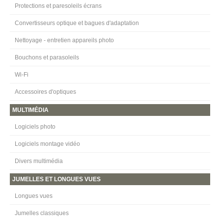
Protections et paresoleils écrans
Convertisseurs optique et bagues d'adaptation
Nettoyage - entretien appareils photo
Bouchons et parasoleils
Wi-Fi
Accessoires d'optiques
MULTIMÉDIA
Logiciels photo
Logiciels montage vidéo
Divers multimédia
JUMELLES ET LONGUES VUES
Longues vues
Jumelles classiques