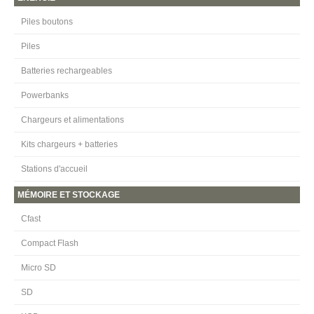
Piles boutons
Piles
Batteries rechargeables
Powerbanks
Chargeurs et alimentations
Kits chargeurs + batteries
Stations d'accueil
MÉMOIRE ET STOCKAGE
Cfast
Compact Flash
Micro SD
SD