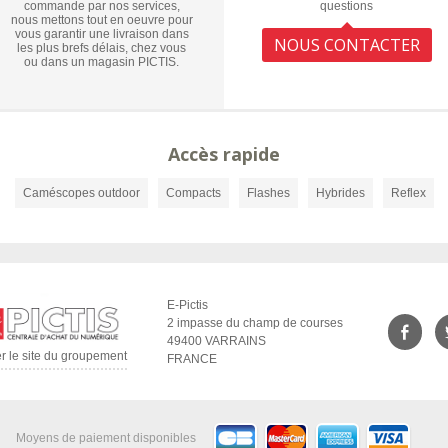
commande par nos services,
questions
nous mettons tout en oeuvre pour
vous garantir une livraison dans
NOUS CONTACTER
les plus brefs délais, chez vous
ou dans un magasin PICTIS.
Accès rapide
Caméscopes outdoor
Compacts
Flashes
Hybrides
Reflex
E-Pictis
2 impasse du champ de courses
49400 VARRAINS
er le site du groupement
FRANCE
Moyens de paiement disponibles