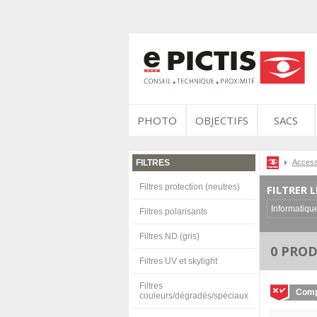
PHOTO
OBJECTIFS
SACS
Access
FILTRES
Filtres protection (neutres)
FILTRER 
Informatiqu
Filtres polarisants
Filtres ND (gris)
0 PRO
Filtres UV et skylight
Filtres
Comp
couleurs/dégradés/spéciaux