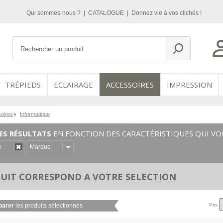
Qui sommes-nous ?
|
CATALOGUE
|
Donnez vie à vos clichés !
TRÉPIEDS
ECLAIRAGE
ACCESSOIRES
IMPRESSION
oires
Informatique
LES RÉSULTATS
EN FONCTION DES CARACTÉRISTIQUES QUI VO
e
Marque
DUIT CORRESPOND A VOTRE SELECTION
arer
les
produits sélectionnés
Prix