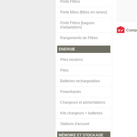
Porte Filtres
Porte filtres [filtres en lames]
Porte Filtres [bagues
d'adaptation]
Comp
Rangements de Filtres
ENERGIE
Piles boutons
Piles
Batteries rechargeables
Powerbanks
Chargeurs et alimentations
Kits chargeurs + batteries
Stations d'accueil
MÉMOIRE ET STOCKAGE