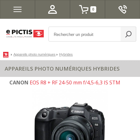
0
Appareils photo numériques
Hybrides
APPAREILS PHOTO NUMÉRIQUES HYBRIDES
CANON
EOS R8 + RF 24-50 mm f/4,5-6,3 IS STM