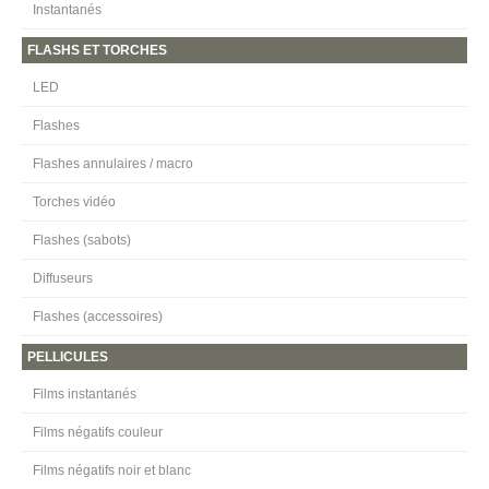
Instantanés
FLASHS ET TORCHES
LED
Flashes
Flashes annulaires / macro
Torches vidéo
Flashes (sabots)
Diffuseurs
Flashes (accessoires)
PELLICULES
Films instantanés
Films négatifs couleur
Films négatifs noir et blanc