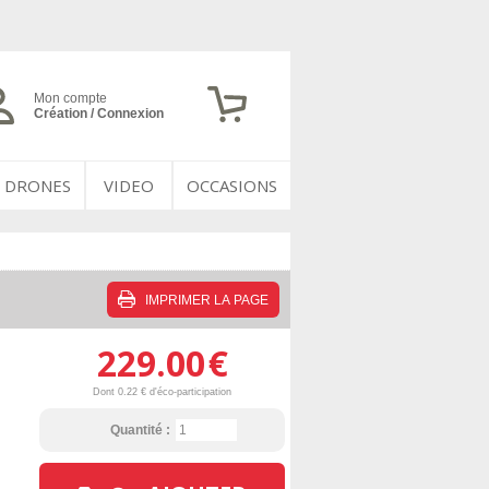
Mon compte
Création / Connexion
DRONES
VIDEO
OCCASIONS
IMPRIMER LA PAGE
229.00
€
Dont 0.22 € d'éco-participation
Quantité :