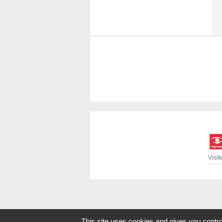
Visit
This site uses cookies and gives you contro
Qui sommes-nous ?
|
CGV
|