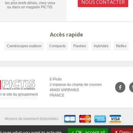
NOUS CONTACTER
les plus brefs délais, chez vous
ou dans un magasin PICTIS.
Accès rapide
Caméscopes outdoor
Compacts
Flashes
Hybrides
Reflex
E-Pictis
2 impasse du champ de courses
49400 VARRAINS
er le site du groupement
FRANCE
Moyens de paiement disponibles
l over what you want to activate
OK, accept all
Deny a
Mentions légales
|
Droit à l'oubli
|
Nous contacter
|
Gestion des cookies
|
Access