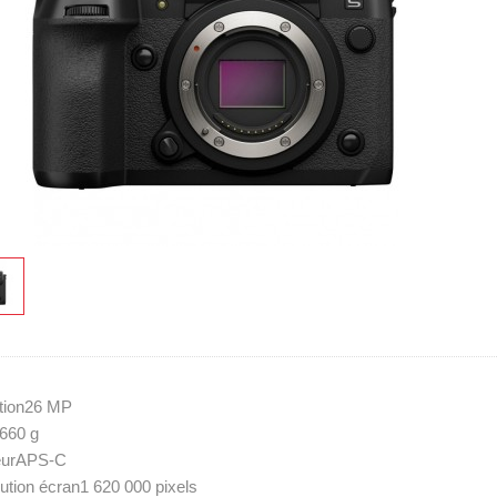
ition26 MP
660 g
eurAPS-C
ution écran1 620 000 pixels