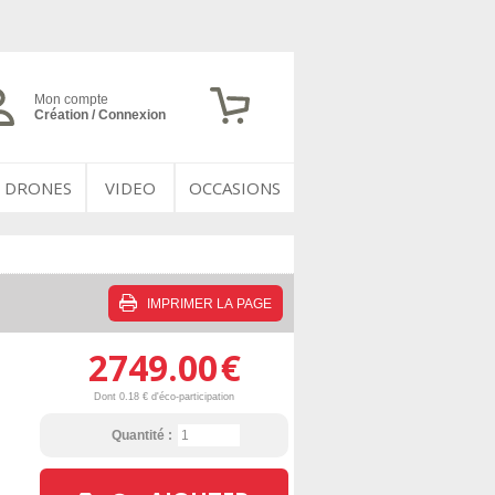
Mon compte
Création / Connexion
DRONES
VIDEO
OCCASIONS
IMPRIMER LA PAGE
2749.00
€
Dont 0.18 € d'éco-participation
Quantité :