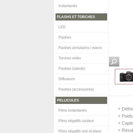
Instantanés
FLASHS ET TORCHES
LED
Flashes
Flashes annulaires / macro
Torches vidéo
Flashes (sabots)
Diffuseurs
Flashes (accessoires)
PELLICULES
+ Défin
Films instantanés
+ Poids
Films négatifs couleur
+ Capt
+ Résol
Films négatifs noir et blanc