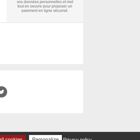
vos données personnelles et met
tout en oeuvre pour proposer un
paiement en ligne sécurisé.
ll cookies
Personalize
Privacy policy
ibilité
|
Crédits
|
Plan du site