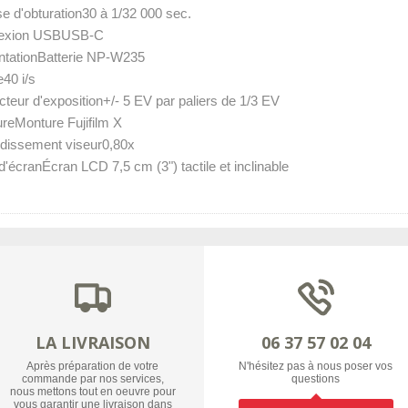
se d'obturation30 à 1/32 000 sec.
exion USBUSB-C
ntationBatterie NP-W235
e40 i/s
cteur d'exposition+/- 5 EV par paliers de 1/3 EV
reMonture Fujifilm X
dissement viseur0,80x
d'écranÉcran LCD 7,5 cm (3") tactile et inclinable
LA LIVRAISON
06 37 57 02 04
Après préparation de votre
N'hésitez pas à nous poser vos
commande par nos services,
questions
nous mettons tout en oeuvre pour
vous garantir une livraison dans