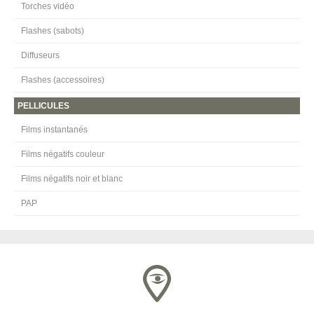
Torches vidéo
Flashes (sabots)
Diffuseurs
Flashes (accessoires)
PELLICULES
Films instantanés
Films négatifs couleur
Films négatifs noir et blanc
PAP