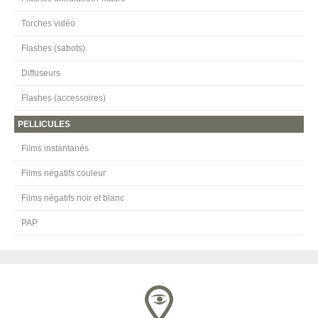
Torches vidéo
Flashes (sabots)
Diffuseurs
Flashes (accessoires)
PELLICULES
Films instantanés
Films négatifs couleur
Films négatifs noir et blanc
PAP