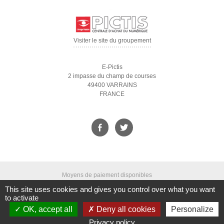
Visiter le site du groupement
E-Pictis
2 impasse du champ de courses
49400 VARRAINS
FRANCE
Moyens de paiement disponibles
This site uses cookies and gives you control over what you want
to activate
OK, accept all
Deny all cookies
Personalize
Qui sommes-nous ?
|
CGV
|
Mentions légales
|
Droit à l'oubli
|
Nous
contacter
|
Gestion des cookies
|
Accessibilité
|
Crédits
|
Plan du site
Privacy policy