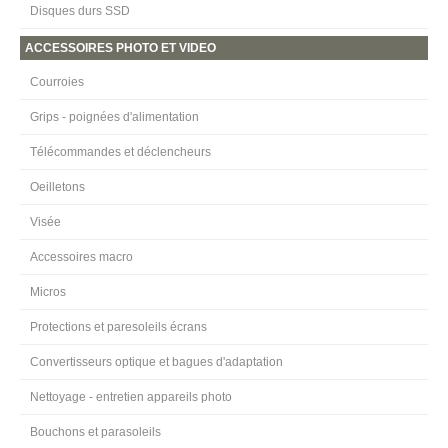
Disques durs SSD
ACCESSOIRES PHOTO ET VIDEO
Courroies
Grips - poignées d'alimentation
Télécommandes et déclencheurs
Oeilletons
Visée
Accessoires macro
Micros
Protections et paresoleils écrans
Convertisseurs optique et bagues d'adaptation
Nettoyage - entretien appareils photo
Bouchons et parasoleils