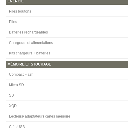
ENERGIE
Piles boutons
Piles
Batteries rechargeables
Chargeurs et alimentations
Kits chargeurs + batteries
MÉMOIRE ET STOCKAGE
Compact Flash
Micro SD
SD
XQD
Lecteurs/ adaptateurs cartes mémoire
Clés USB