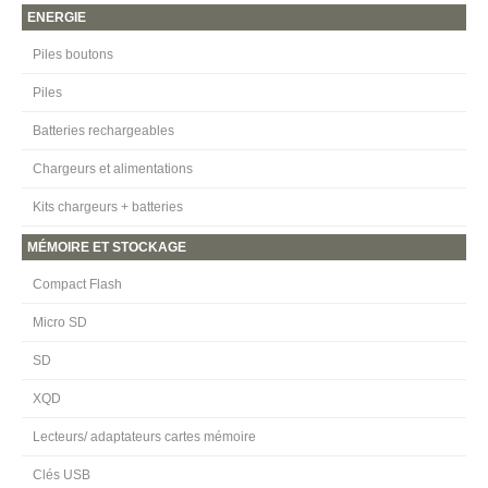
ENERGIE
Piles boutons
Piles
Batteries rechargeables
Chargeurs et alimentations
Kits chargeurs + batteries
MÉMOIRE ET STOCKAGE
Compact Flash
Micro SD
SD
XQD
Lecteurs/ adaptateurs cartes mémoire
Clés USB