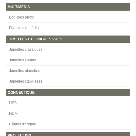
MULTIMÉDIA
Logiciels photo
Divers multimédia
JUMELLES ET LONGUES VUES
Jumelles classiques
Jumelles zooms
Jumelles étanches
Jumelles stabilisées
CONNECTIQUE
USB
HDMI
Câbles d'origine
PROJECTION