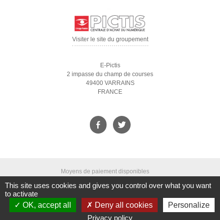
Visiter le site du groupement
E-Pictis
2 impasse du champ de courses
49400 VARRAINS
FRANCE
Moyens de paiement disponibles
This site uses cookies and gives you control over what you want
to activate
OK, accept all
Deny all cookies
Personalize
Qui sommes-nous ?
|
CGV
|
Mentions légales
|
Droit à l'oubli
|
Nous
contacter
|
Gestion des cookies
|
Accessibilité
|
Crédits
|
Plan du site
Privacy policy