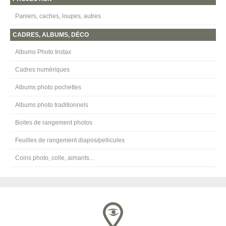
Paniers, caches, loupes, autres
CADRES, ALBUMS, DÉCO
Albums Photo Instax
Cadres numériques
Albums photo pochettes
Albums photo traditionnels
Boites de rangement photos
Feuilles de rangement diapos/pellicules
Coins photo, colle, aimants…